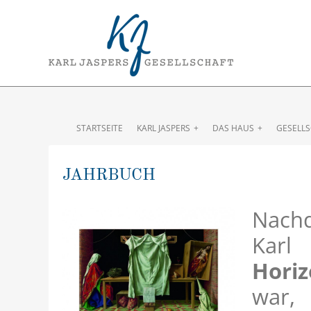
STARTSEITE
KARL JASPERS
DAS HAUS
GESELL
JAHRBUCH
Nach
Karl
Horiz
war, 