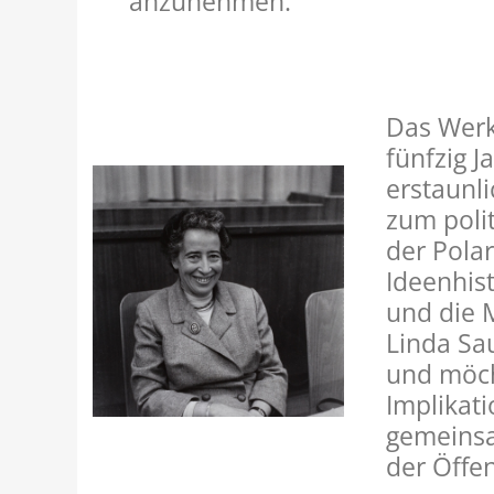
anzunehmen.
Das Werk
fünfzig 
erstaunli
zum poli
der Pola
Ideenhis
und die 
Linda Sa
und möch
Implikat
gemeins
der Öffen